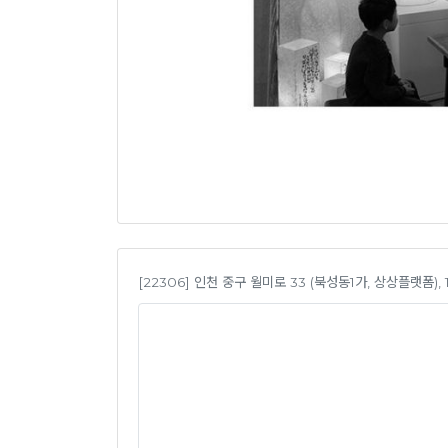
[22306] 인천 중구 월미로 33 (북성동1가, 상상플랫폼), 